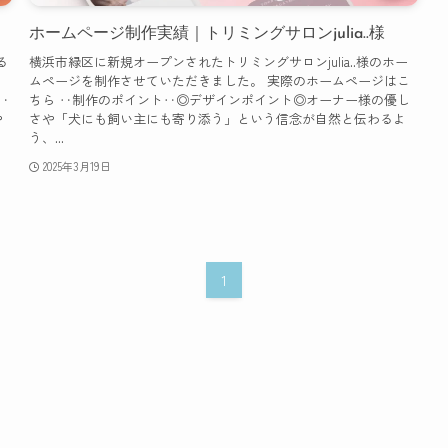
ホームページ制作実績｜トリミングサロンjulia..様
る
横浜市緑区に新規オープンされたトリミングサロンjulia..様のホー
い
ムページを制作させていただきました。 実際のホームページはこ
‥
ちら ‥制作のポイント‥◎デザインポイント◎オーナー様の優し
や
さや「犬にも飼い主にも寄り添う」という信念が自然と伝わるよ
う、...
2025年3月19日
1